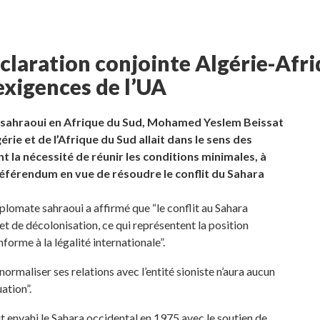
éclaration conjointe Algérie-Afr
exigences de l’UA
 sahraoui en Afrique du Sud, Mohamed Yeslem Beissat
érie et de l’Afrique du Sud allait dans le sens des
t la nécessité de réunir les conditions minimales, à
 référendum en vue de résoudre le conflit du Sahara
plomate sahraoui a affirmé que “le conflit au Sahara
t de décolonisation, ce qui représentent la position
forme à la légalité internationale”.
maliser ses relations avec l’entité sioniste n’aura aucun
ation”.
t envahi le Sahara occidental en 1975 avec le soutien de