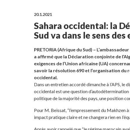
20.1.2021
Sahara occidental: la D
Sud va dans le sens des 
PRETORIA (Afrique du Sud) – L’ambassadeur
a affirmé que la Déclaration conjointe de l’Alg
exigences de l’Union africaine (UA) concernan
savoir la résolution 690 et l’organisation du
occidental.
Dans un entretien accordé dimanche à l’APS, le di
occidental est une question d’autodétermination e
politique de la majorité des pays, une position con
Pour M. Beissat, “l’empressement du Makhzen à nor
impact pratique claire et ne changera rien en l’équ
Après avoir rappelé que “le régime marocain avai