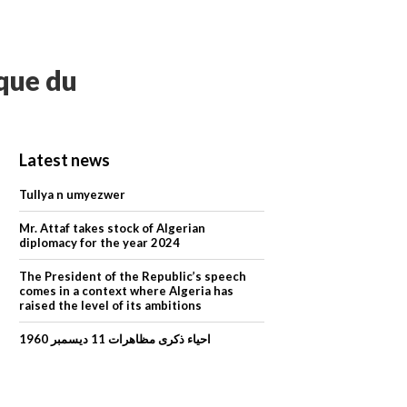
ique du
Latest news
Tullya n umyezwer
Mr. Attaf takes stock of Algerian
diplomacy for the year 2024
The President of the Republic’s speech
comes in a context where Algeria has
raised the level of its ambitions
احياء ذكرى مظاهرات 11 ديسمبر 1960