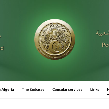
شعبية
س
Pe
nd
n Algeria
The Embassy
Consular services
Links