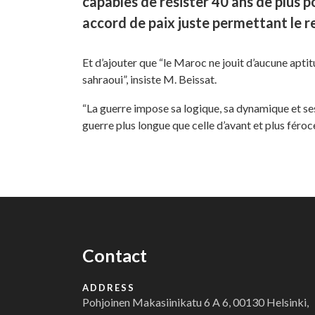
capables de résister 40 ans de plus p
accord de paix juste permettant le re
Et d’ajouter que “le Maroc ne jouit d’aucune aptit
sahraoui”, insiste M. Beissat.
“La guerre impose sa logique, sa dynamique et ses
guerre plus longue que celle d’avant et plus féroc
Contact
ADDRESS
Pohjoinen Makasiinikatu 6 A 6, 00130 Helsinki,